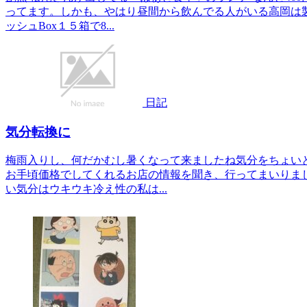
ってます。しかも、やはり昼間から飲んでる人がいる高岡は
ッシュBox１５箱で8...
日記
気分転換に
梅雨入りし、何だかむし暑くなって来ましたね気分をちょい
お手頃価格でしてくれるお店の情報を聞き、行ってまいりま
い気分はウキウキ冷え性の私は...