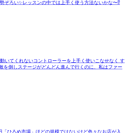
🐶🐗勢ぞろい✨レッスンの中では上手く使う方法ないかな〜⁉️
が動いてくれないコントローラーを上手く使いこなせなく す
イ敵を倒しステージがどんどん進んで行くのに、私はファー
0円「ひろめ市場」ほどの規模ではないけど色々なお店が入