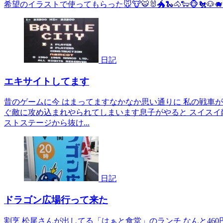
希望のイラストで使ってもらった🐭🐮🐯🐰🐲🐍🐴🐑🐵
日記
エキサイトしてます
昔のゲームに今 はまってますなかなか思い通りに 私の戦車
ぐ敵に攻め込まれやられてしまいます息子がやると スイス
ストステージから抜け...
日記
ドラゴン広場行って来た
割烹 松尾さんが出してる「はぁと食堂」のランチ なんと46