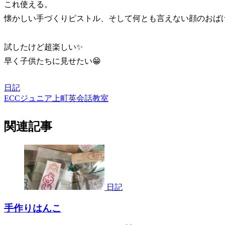
これ使える。
懐かしい手づくりピストル、そして何とも言えない顔のおばけ
試したけど超楽しい✨
早く子供たちに見せたい😁
日記
ECCジュニア上町英会話教室
関連記事
日記
手作りはんこ