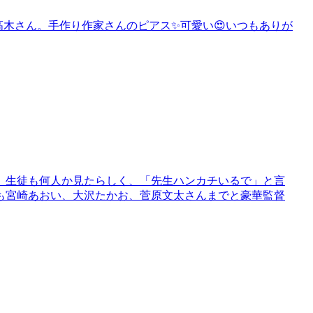
高木さん。手作り作家さんのピアス✨可愛い😍いつもありが
。生徒も何人か見たらしく、「先生ハンカチいるで」と言
も宮崎あおい、大沢たかお、菅原文太さんまでと豪華監督