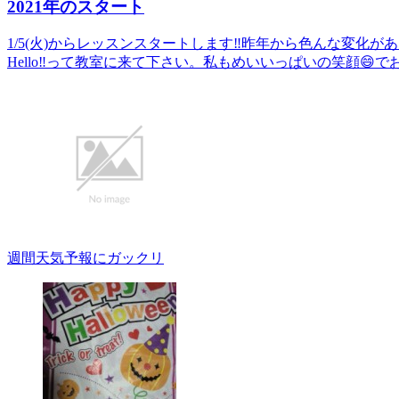
2021年のスタート
1/5(火)からレッスンスタートします‼️昨年から色んな変
Hello‼️って教室に来て下さい。私もめいいっぱいの笑顔😄
週間天気予報にガックリ