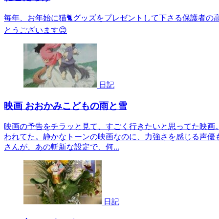
毎年、お年始に猫🐈グッズをプレゼントして下さる保護者の
とうございます😊
日記
映画 おおかみこどもの雨と雪
映画の予告をチラッと見て、すごく行きたいと思ってた映画
われてた。静かなトーンの映画なのに、力強さを感じる声優
さんが、あの斬新な設定で、何...
日記