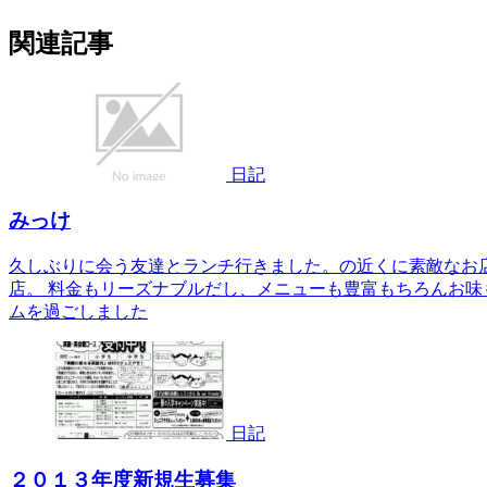
関連記事
日記
みっけ
久しぶりに会う友達とランチ行きました。の近くに素敵なお
店。 料金もリーズナブルだし、メニューも豊富もちろんお味
ムを過ごしました
日記
２０１３年度新規生募集