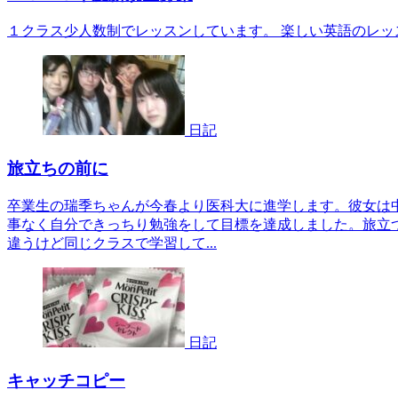
１クラス少人数制でレッスンしています。 楽しい英語のレッ
日記
旅立ちの前に
卒業生の瑞季ちゃんが今春より医科大に進学します。彼女は
事なく自分できっちり勉強をして目標を達成しました。旅立
違うけど同じクラスで学習して...
日記
キャッチコピー