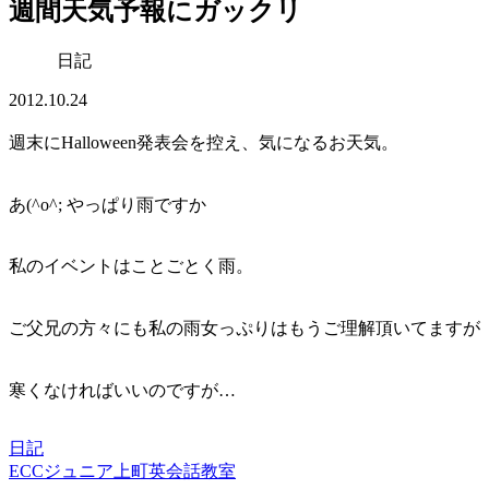
週間天気予報にガックリ
日記
2012.10.24
週末にHalloween発表会を控え、気になるお天気。
あ
(^o^; やっぱり雨
ですか
私のイベントはことごとく雨
。
ご父兄の方々にも私の雨女っぷりはもうご理解頂いてますが
寒くなければいいのですが…
日記
ECCジュニア上町英会話教室