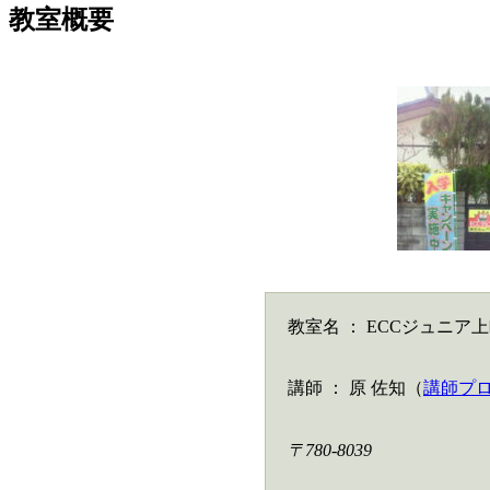
教室概要
教室名 ： ECCジュニア
講師 ： 原 佐知（
講師プ
〒780-8039