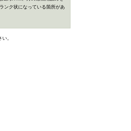
クランク状になっている箇所があ
）
さい。