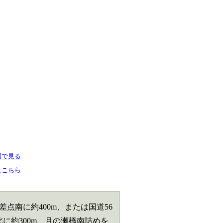
図で見る
はこちら
差点南に約400m、または国道56
に約300m、月の瀬橋南詰めを