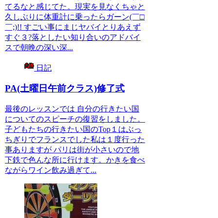
てるなと感じてた。現実を見なくちゃと
久しぶりに体重計に乗ったらガーン(￣□
￣;)!! すごい事にまじヤバイとりあえず
すぐ３?落としたい知り合いのアドバイ
スで朝晩の深い深...
日記
PA(土曜日午前クラス)修了式
最後のレッスンでは 自分の行きたい国
についてのスピーチの復習をしました。
子どもたちの行きたい国のTop１はぶっ
ちぎりでフランスでした私は１度行った
事ありますが パリは街が小さいので地
下鉄で色んな所に行けます。かきを食べ
ながらワイン飲み過ぎて...