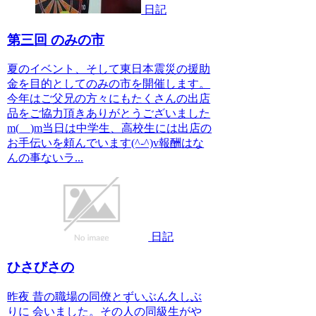
日記
第三回 のみの市
夏のイベント、そして東日本震災の援助
金を目的としてのみの市を開催します。
今年はご父兄の方々にもたくさんの出店
品をご協力頂きありがとうございました
m(__)m当日は中学生、高校生には出店の
お手伝いを頼んでいます(^-^)v報酬はな
んの事ないラ...
日記
ひさびさの
昨夜 昔の職場の同僚とずいぶん久しぶ
りに 会いました。その人の同級生がや