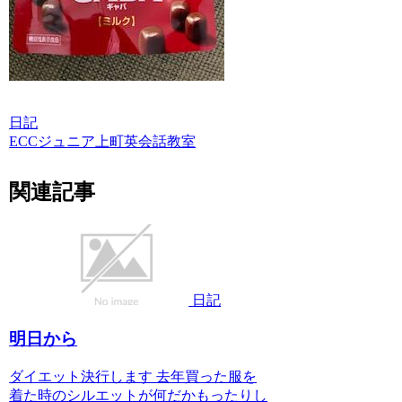
日記
ECCジュニア上町英会話教室
関連記事
日記
明日から
ダイエット決行します 去年買った服を
着た時のシルエットが何だかもったりし