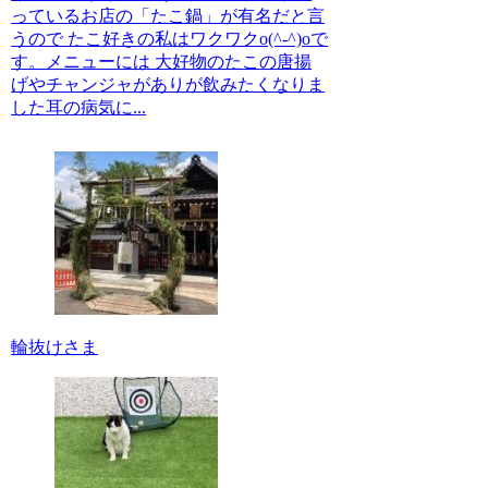
っているお店の「たこ鍋」が有名だと言
うので たこ好きの私はワクワクo(^-^)oで
す。メニューには 大好物のたこの唐揚
げやチャンジャがありが飲みたくなりま
した耳の病気に...
輪抜けさま