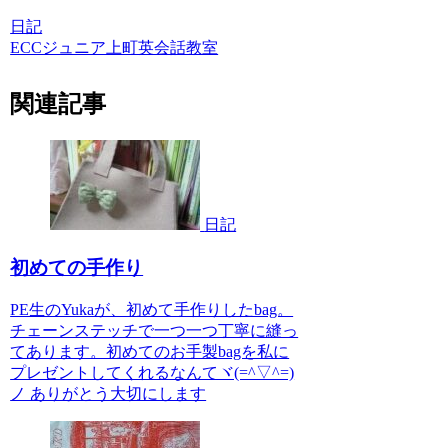
日記
ECCジュニア上町英会話教室
関連記事
日記
初めての手作り
PE生のYukaが、初めて手作りしたbag。
チェーンステッチで一つ一つ丁寧に縫っ
てあります。初めてのお手製bagを私に
プレゼントしてくれるなんてヾ(=^▽^=)
ノ ありがとう大切にします