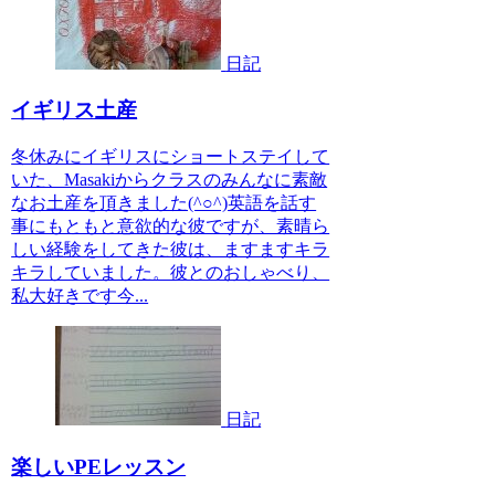
日記
イギリス土産
冬休みにイギリスにショートステイして
いた、Masakiからクラスのみんなに素敵
なお土産を頂きました(^○^)英語を話す
事にもともと意欲的な彼ですが、素晴ら
しい経験をしてきた彼は、ますますキラ
キラしていました。彼とのおしゃべり、
私大好きです今...
日記
楽しいPEレッスン