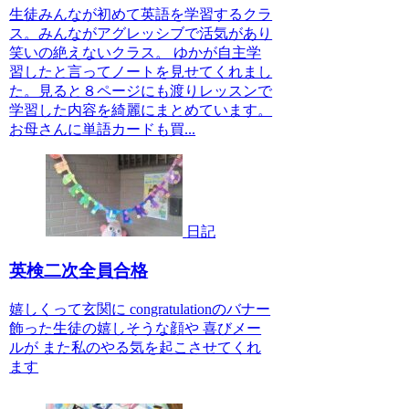
生徒みんなが初めて英語を学習するクラ
ス。みんながアグレッシブで活気があり
笑いの絶えないクラス。 ゆかが自主学
習したと言ってノートを見せてくれまし
た。見ると８ページにも渡りレッスンで
学習した内容を綺麗にまとめています。
お母さんに単語カードも買...
日記
英検二次全員合格
嬉しくって玄関に congratulationのバナー
飾った生徒の嬉しそうな顔や 喜びメー
ルが また私のやる気を起こさせてくれ
ます