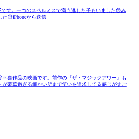
💯です。一つのスペルミスで満点逃した子もいました😢み
iPhoneから送信
谷幸喜作品の映画です。前作の『ザ・マジックアワー』も
トが豪華過ぎる細かい所まで笑いを追求してる感じがすご