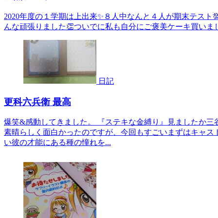
2020年度の１学期は上出来✨８人中なんと４人が期末テスト
んな頑張りました👏ついでに私も自分にご褒美ケーキ買いました
日記
更科六兵衛 最高
爆笑&感動してきました。 『ステキな金縛り』見ましたか三
素晴らしく面白かったのですが、今回もすごいまずはキャス
い彼の才能にある種の憧れを...