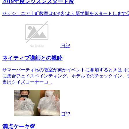
2019年度レッスンスタート🌸
ECCジュニア上町教室は4/9(火)より新学期をスタートします
日記
ネイティブ講師との親睦
サマーパーティ私の教室が何かイベントに参加するときは ホ
に集合フェイスペインティング、ホテルでのチェックイン、チ
当はクイズコーナーコ...
日記
満点ケーキ💯