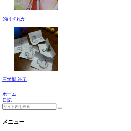
的はずれか
三学期 終了
ホーム
日記
メニュー