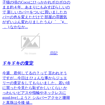
子猫の頃のCocoにひっかかれボロボロの
まま約４年。あまりにもみすぼらしいの
で 新しいカバーをついに買いましたカ
バーの色を変えただけで 部屋の雰囲気
がずいぶん変わりましたうん(゜_゜)(。
_。) なかなか...
日記
ドキドキの査定
今週、君何してるの？って 言われそう
ですが…今日は ひょんな事からジュエ
リーの査定をしてもらいました。若い頃
に買った今見たら恥ずかしいくらい か
っわいいピアスや指輪やネックレスに
good-byeしようと シルバーアクセと珊瑚
と真珠は今後 値...