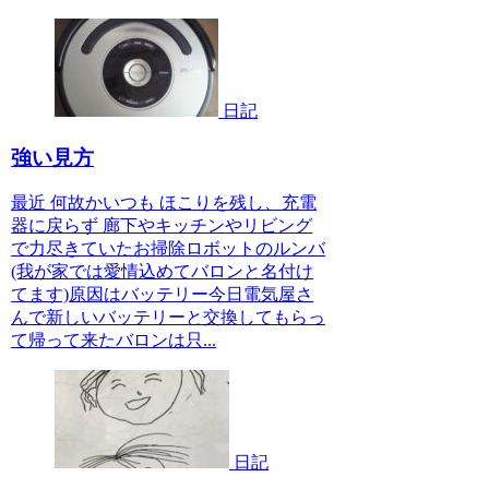
日記
強い見方
最近 何故かいつも ほこりを残し、充電
器に戻らず 廊下やキッチンやリビング
で力尽きていたお掃除ロボットのルンバ
(我が家では愛情込めてバロンと名付け
てます)原因はバッテリー今日電気屋さ
んで新しいバッテリーと交換してもらっ
て帰って来たバロンは只...
日記