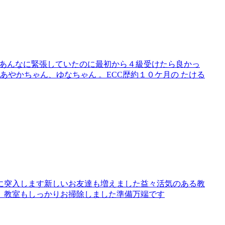
ん👦あんなに緊張していたのに最初から４級受けたら良かっ
 あやかちゃん、ゆなちゃん 。ECC歴約１０ケ月の たける
年に突入します新しいお友達も増えました益々活気のある教
、教室もしっかりお掃除しました準備万端です