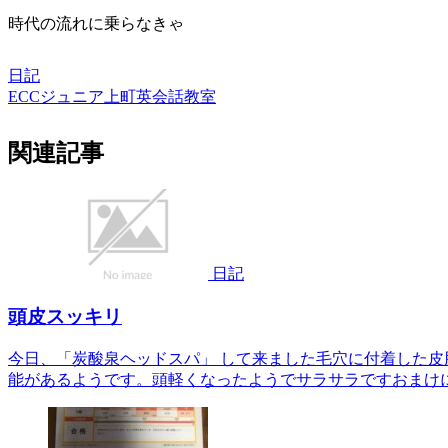
時代の流れに乗らなきゃ
日記
ECCジュニア上町英会話教室
関連記事
日記
頭皮スッキリ
今日、「炭酸泉ヘッドスパ」 して来ました毛穴に付着した皮
能があるようです。頭軽くなったようでサラサラですおまけ