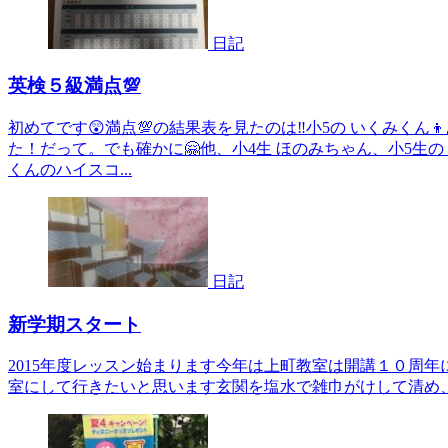
日記
英検５級満点💯
初めてです😲満点💯の結果表を見たのは‼️小5の いくみく
た！だって。でも確かに🤗他、小4生 ほのみちゃん、小5生の
くんのハイスコ...
日記
新学期スタート
2015年度レッスン始まります今年は上町教室は開講１０周
室にして行きたいと思います玄関を塩水で雑巾がけして清め