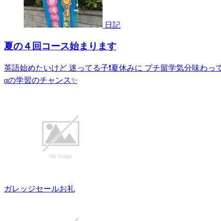
日記
夏の４回コース始まります
英語始めたいけど 迷ってる子❗️夏休みに プチ留学気分味わっ
αの学習のチャンス✨
ガレッジセールお礼