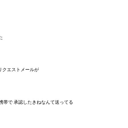
た
リクエストメールが
携帯
で 承認したきね
なんて
送ってる